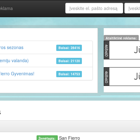
Email
Passwo
eklama
address
Atsitiktinė reklama:
ros sezonas
Balsai: 28416
emiju valanda)
Balsai: 21120
Fierro Gyvenimas!
Balsai: 14753
s
San Fierro
Žemėlapis: