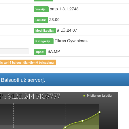
omp 1.3.1.2748
Versija:
23:00
Laikas:
# LG.24.07
Modifikacija:
Tikras Gyvenimas
Kategorija:
SA:MP
Tipas:
is turi
4
balsus, šiandien 0 balsavimų.