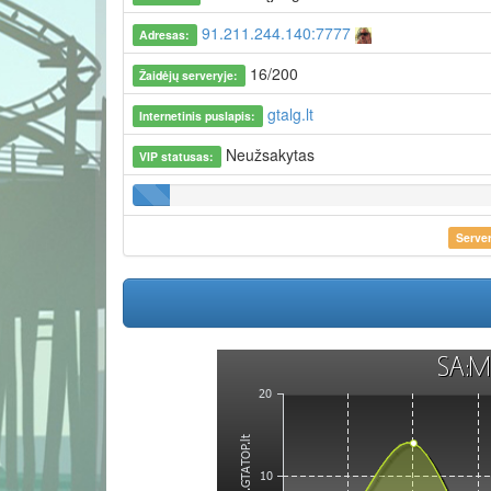
91.211.244.140:7777
Adresas:
16/200
Žaidėjų serveryje:
gtalg.lt
Internetinis puslapis:
Neužsakytas
VIP statusas:
Server