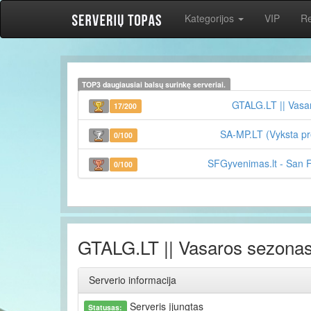
Kategorijos
VIP
R
TOP3 daugiausiai balsų surinkę serveriai.
GTALG.LT || Vasa
17/200
SA-MP.LT (Vyksta pr
0/100
SFGyvenimas.lt - San 
0/100
GTALG.LT || Vasaros sezona
Serverio informacija
Serveris įjungtas
Statusas: