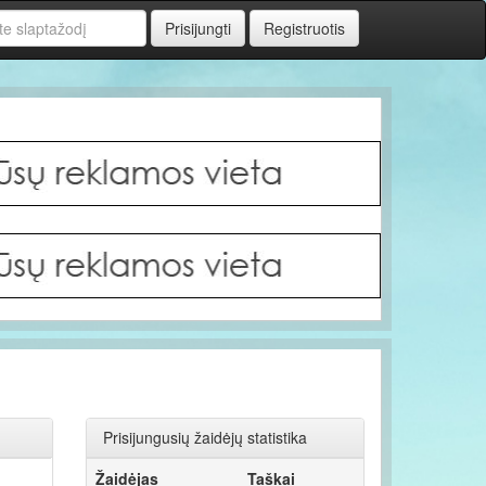
rd
Prisijungti
Registruotis
Prisijungusių žaidėjų statistika
Žaidėjas
Taškai