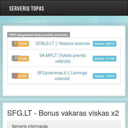
TOP3 daugiausiai balsų surinkę serveriai.
GTALG.LT || Vasaros sezonas
2/200
Balsai: 28415
SA-MP.LT (Vyksta premiju
0/100
Balsai: 21120
valanda)
SFGyvenimas.lt || Laiminga
0/100
Balsai: 14753
valanda!
SFG.LT - Bonus vakaras viskas x2
Serverio informacija