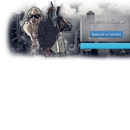
SERVERIO BALSAI:
39
Balsuoti už serverį